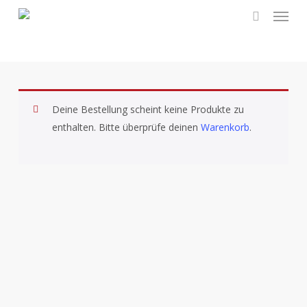
Menu
Skip
to
search
main
content
Deine Bestellung scheint keine Produkte zu
enthalten. Bitte überprüfe deinen
Warenkorb
.