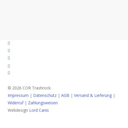
facebook
youtube
instagram
spotify
bandcamp
© 2026 COR Trashrock.
Impressum
|
Datenschutz
|
AGB
|
Versand & Lieferung
|
Widerruf
|
Zahlungsweisen
Webdesign
Lord Canis