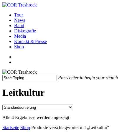
Skip
to
search
Menu
Tour
main
News
content
Band
Diskografie
Media
Kontakt & Presse
Shop
facebook
youtube
instagram
spotify
bandcamp
search
Press enter to begin your search
Close
Search
Leitkultur
Alle 4 Ergebnisse werden angezeigt
Startseite
Shop
Produkte verschlagwortet mit „Leitkultur“