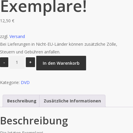
Exemplare!
12,50
€
zzgl.
Versand
Bei Lieferungen in Nicht-EU-Länder können zusätzliche Zölle,
Steuern und Gebühren anfallen.
CUBA
In den Warenkorb
COR
LIBRE
Kategorie:
-
DVD
DVD
-
Beschreibung
Zusätzliche Informationen
Die
letzten
Beschreibung
Exemplare!
Menge
Die letzten Exemplare!