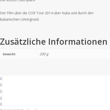
Der Film über die COR Tour 2014 über Kuba und durch den
kubanischen Untergrund.
Zusätzliche Informationen
200 g
Gewicht
facebook
youtube
instagram
spotify
bandcamp