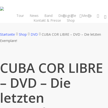
Skip
to
main
facebook
youtube
instagram
spotify
bandcam
Tour
News
Band
Diskografie
Media
Kontakt & Presse
Shop
content
Startseite
Shop
DVD
CUBA COR LIBRE – DVD – Die letzten
Exemplare!
CUBA COR LIBRE
– DVD – Die
letzten