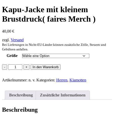
Kapu-Jacke mit kleinem
Brustdruck( faires Merch )
40,00
€
zzgl.
Versand
Bei Lieferungen in Nicht-EU-Länder können zusätzliche Zölle, Steuern und
Gebühren anfallen.
Größe
Kapu-
In den Warenkorb
Jacke
mit
Artikelnummer:
kleinem
n. v.
Kategorien:
Herren
,
Klamotten
Brustdruck(
faires
Merch
Beschreibung
Zusätzliche Informationen
)
Menge
Beschreibung