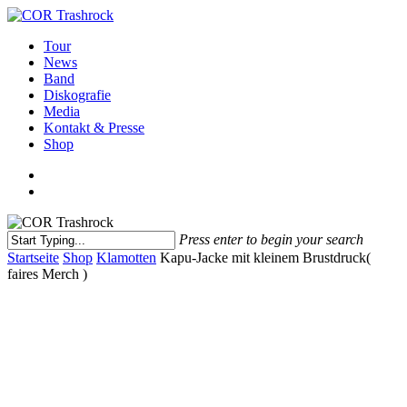
Skip
to
search
Menu
Tour
main
News
content
Band
Diskografie
Media
Kontakt & Presse
Shop
facebook
youtube
instagram
spotify
bandcamp
search
Press enter to begin your search
Close
Startseite
Shop
Klamotten
Kapu-Jacke mit kleinem Brustdruck(
Search
faires Merch )