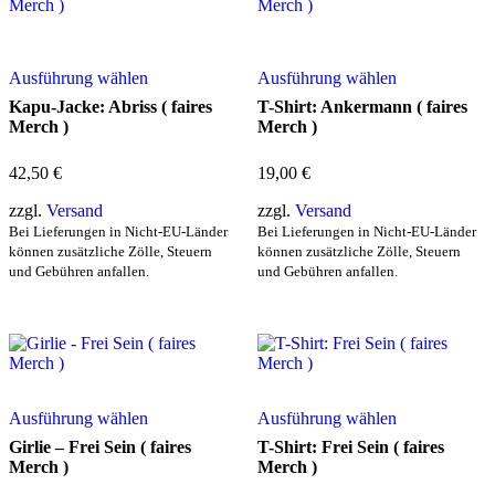
Dieses
Dieses
Ausführung wählen
Ausführung wählen
Produkt
Produkt
weist
weist
Kapu-Jacke: Abriss ( faires
T-Shirt: Ankermann ( faires
mehrere
mehrere
Merch )
Merch )
Varianten
Varianten
auf.
auf.
42,50
€
19,00
€
Die
Die
Optionen
Optionen
zzgl.
Versand
zzgl.
Versand
können
können
Bei Lieferungen in Nicht-EU-Länder
Bei Lieferungen in Nicht-EU-Länder
auf
auf
können zusätzliche Zölle, Steuern
können zusätzliche Zölle, Steuern
der
der
und Gebühren anfallen.
und Gebühren anfallen.
Produktseite
Produktseite
gewählt
gewählt
werden
werden
Dieses
Dieses
Ausführung wählen
Ausführung wählen
Produkt
Produkt
weist
weist
Girlie – Frei Sein ( faires
T-Shirt: Frei Sein ( faires
mehrere
mehrere
Merch )
Merch )
Varianten
Varianten