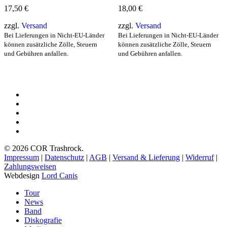
auf.
auf.
17,50
€
18,00
€
Die
Die
Optionen
Optionen
zzgl.
Versand
zzgl.
Versand
können
können
Bei Lieferungen in Nicht-EU-Länder
Bei Lieferungen in Nicht-EU-Länder
auf
auf
können zusätzliche Zölle, Steuern
können zusätzliche Zölle, Steuern
der
der
und Gebühren anfallen.
und Gebühren anfallen.
Produktseite
Produktseite
gewählt
gewählt
werden
werden
facebook
youtube
instagram
spotify
bandcamp
© 2026 COR Trashrock.
Impressum
|
Datenschutz
|
AGB
|
Versand & Lieferung
|
Widerruf
|
Zahlungsweisen
Webdesign
Lord Canis
Close
Tour
Menu
News
Band
Diskografie