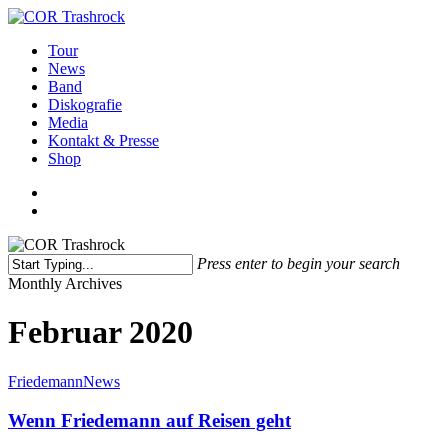
Skip
to
search
Menu
Tour
main
News
content
Band
Diskografie
Media
Kontakt & Presse
Shop
facebook
youtube
instagram
spotify
bandcamp
search
Press enter to begin your search
Close
Monthly Archives
Search
Februar 2020
Wenn
Friedemann
News
Friedemann
auf
Wenn Friedemann auf Reisen geht
Reisen