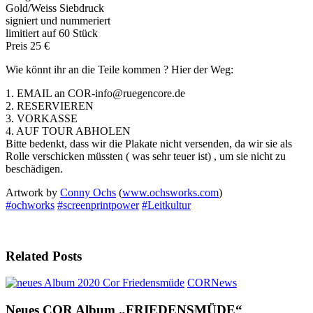
Gold/Weiss Siebdruck
signiert und nummeriert
limitiert auf 60 Stück
Preis 25 €
Wie könnt ihr an die Teile kommen ? Hier der Weg:
1. EMAIL an COR-info@ruegencore.de
2. RESERVIEREN
3. VORKASSE
4. AUF TOUR ABHOLEN
Bitte bedenkt, dass wir die Plakate nicht versenden, da wir sie als
Rolle verschicken müssten ( was sehr teuer ist) , um sie nicht zu
beschädigen.
Artwork by
Conny Ochs
(
www.ochsworks.com
)
#
ochworks
#
screenprintpower
#
Leitkultur
Related Posts
Neues
COR
News
COR
Album
Neues COR Album „FRIEDENSMÜDE“