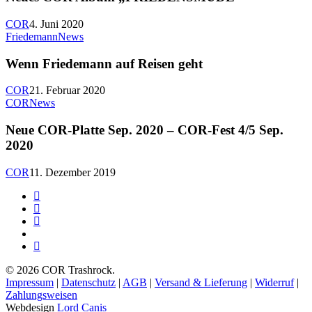
„FRIEDENSMÜ
COR
4. Juni 2020
Wenn
Friedemann
News
Friedemann
auf
Wenn Friedemann auf Reisen geht
Reisen
geht
COR
21. Februar 2020
Neue
COR
News
COR-
Platte
Neue COR-Platte Sep. 2020 – COR-Fest 4/5 Sep.
Sep.
2020
2020
–
COR
11. Dezember 2019
COR-
Fest
facebook
4/5
youtube
Sep.
instagram
2020
spotify
bandcamp
© 2026 COR Trashrock.
Impressum
|
Datenschutz
|
AGB
|
Versand & Lieferung
|
Widerruf
|
Zahlungsweisen
Webdesign
Lord Canis