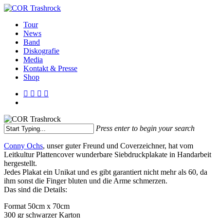
Skip
to
search
Menu
Tour
main
News
content
Band
Diskografie
Media
Kontakt & Presse
Shop
facebook
youtube
instagram
spotify
bandcamp
search
Press enter to begin your search
Close
Conny Ochs
, unser guter Freund und Coverzeichner, hat vom
Search
Leitkultur Plattencover wunderbare Siebdruckplakate in Handarbeit
hergestellt.
Jedes Plakat ein Unikat und es gibt garantiert nicht mehr als 60, da
ihm sonst die Finger bluten und die Arme schmerzen.
Das sind die Details:
Format 50cm x 70cm
300 gr schwarzer Karton