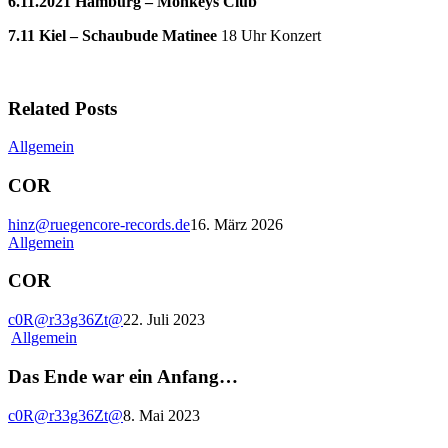
6.11.2021 Hamburg – Monkeys Club
7.11 Kiel – Schaubude Matinee
18 Uhr Konzert
Related Posts
COR
Allgemein
COR
hinz@ruegencore-records.de
16. März 2026
COR
Allgemein
COR
c0R@r33g36Zt@
22. Juli 2023
Das
Allgemein
Ende
war
Das Ende war ein Anfang…
ein
Anfang…
c0R@r33g36Zt@
8. Mai 2023