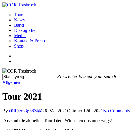
Skip
to
search
Menu
Tour
main
News
content
Band
Diskografie
Media
Kontakt & Presse
Shop
facebook
youtube
instagram
spotify
bandcamp
search
Press enter to begin your search
Close
Allgemein
Search
Tour 2021
By
c0R@r33g36Zt@
26. Mai 2021
Oktober 12th, 2021
No Comments
Das sind die aktuellen Tourdaten. Wir sehen uns unterwegs!